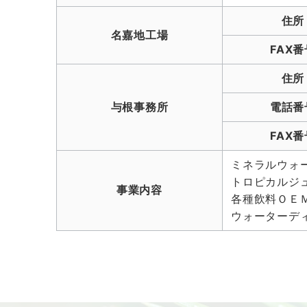
住所
名嘉地工場
FAX番
住所
与根事務所
電話番
FAX番
ミネラルウォ
トロピカルジ
事業内容
各種飲料ＯＥＭ
ウォーターデ